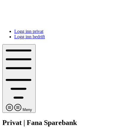
Logg inn privat
Logg inn bedrift
Meny
Privat | Fana Sparebank