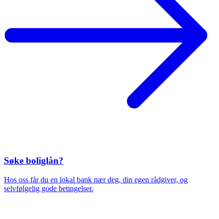
Søke boliglån?
Hos oss får du en lokal bank nær deg, din egen rådgiver, og
selvfølgelig gode betingelser.