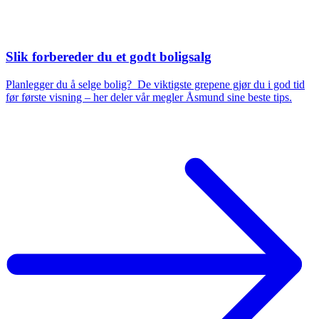
Slik forbereder du et godt boligsalg
Planlegger du å selge bolig? De viktigste grepene gjør du i god tid
før første visning – her deler vår megler Åsmund sine beste tips.