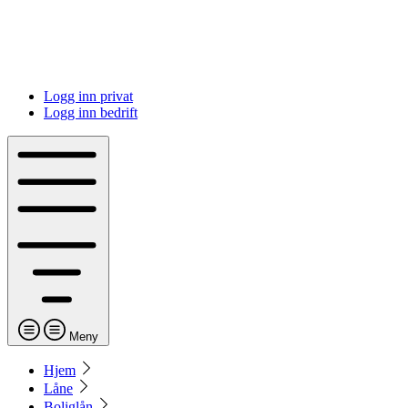
Logg inn privat
Logg inn bedrift
Meny
Hjem
Låne
Boliglån