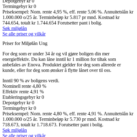
Depotgebyr
kr 0
Termingebyr
kr 0
Priseksempel: Nom. rente 4,95 %, eff. rente 5,06 %. Annuitetslån kr
1.000.000 o/25 år. Terminbeløp kr 5.817 pr mnd. Kostnad kr
744.654, totalt kr 1.744.654 Forutsetter pant i bolig.
Søk miljølån
Se alle priser og vilkår
Priser for Miljølån Ung
For deg som er under 34 år og vil gjøre boligen din mer
energieffektiv. Du kan låne inntil kr 1 million for tiltak som
anbefales av Enova. Produktet gjelder for deg som allerede er
kunde, eller for deg som ønsker å flytte lånet over til oss.
Inntil 90 % av boligens verdi.
Nominell rente
4,80 %
Effektiv rente
4,91 %
Etableringsgebyr
kr 0
Depotgebyr
kr 0
Termingebyr
kr 0
Priseksempel: Nom. rente 4,80 %, eff. rente 4,91 %. Annuitetslån kr
1.000.000 o/25 år. Terminbeløp kr 5.730 pr mnd. Kostnad kr
718.673, totalt kr 1.718.673. Forutsetter pant i bolig.
Søk miljølån
Se alle priser og vilkår