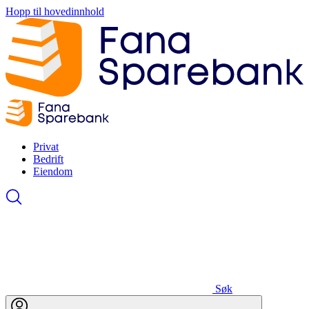
Hopp til hovedinnhold
Privat
Bedrift
Eiendom
Søk