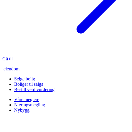
Gå til
eiendom
Selge bolig
Boliger til salgs
Bestill verdivurdering
Våre meglere
Næringsmegling
Nybygg