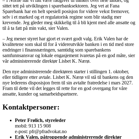
– I Norne har vi fått være rådgiver til banker over hele landet, og
sittet tett på utviklingen i sparebanksektoren. Jeg vet at Fana
Sparebank har en helt spesiell posisjon for videre vekst fremover,
selv i et marked og et regulatorisk regime som blir stadig mer
krevende. Jeg gleder meg skikkelig til å bli kjent med alle ansatte og
til å ta fatt på min vakt, sier Valen.
– Jeg mener styret har gjort et svært godt valg. Erik Valen har de
kvalitetene som skal til for å videreutvikle banken i en tid med store
endringer i finansnæringen, samtidig som sparebankens
samfunnsansvar og lokale engasjement ivaretas på en god måte, sier
vår administrerende direktør Lisbet K. Nærø.
Den nye administrerende direktøren starter i stillingen 1. oktober,
eller tidligere etter avtale. Lisbet K. Nærø vil stå til bankens og den
nye lederens disposisjon frem til sin avtalte fratredelse i mars 2027.
Fram til dette vil det legges til rette for en god overgang for våre
ansatte, kunder og samarbeidspartnere.
Kontaktpersoner:
Peter Frølich, styreleder
mobil: 913 15 908
e-post: pfr@pfradvokat.no
Erik Valen, påtroppende administrerende direktør