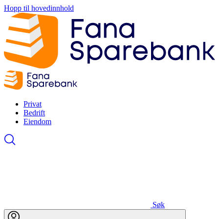
Hopp til hovedinnhold
Privat
Bedrift
Eiendom
Søk