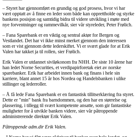
– Styret har gjennomført en grundig og god prosess, hvor vi har
vært opptatt av å finne en leder som både kan opprettholde og styrke
bankens posisjon og samtidig bidra til videre utvikling i møte med
nye forventninger og rammevilkår, sier vår styreleder, Peter Frølich.
– Fana Sparebank er en viktig og sentral aktør for Bergen og
Vestlandet. Det har vi ikke minst merket gjennom den interessen
som er vist gjennom dette lederskiftet. Vi er svært glade for at Erik
Valen har takket ja til rollen, sier Frølich.
Erik Valen er utdannet siviløkonom fra NHH. De siste 10 årene har
han ledet Norne Securities, et verdipapirforetak eiet av norske
sparebanker. Erik har arbeidet innen bank og finans i hele sin
karriere, blant annet 15 år hos Nordea og Handelsbanken i ulike
stillinger og lederroller.
– Å få lede Fana Sparebank er en fantastisk tillitserklæring fra styret.
Dette er "min" bank fra barndommen, og den har en størrelse og
plassering, i tillegg til svært kompetente ansatte, som gir fantastiske
muligheter for å utvikle banken videre, sier vår påtroppende
administrerende direktør Erik Valen.
Påtroppende adm.dir Erik Valen.