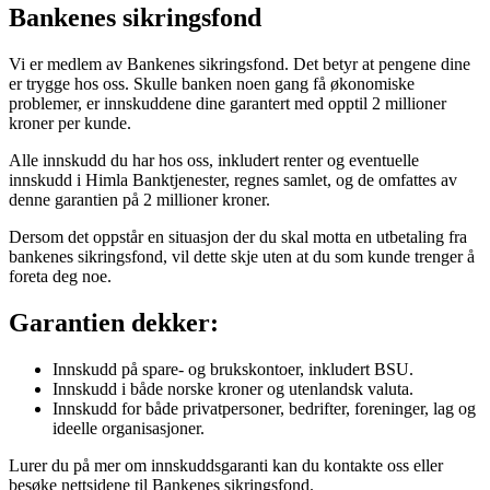
Bankenes sikringsfond
Vi er medlem av Bankenes sikringsfond. Det betyr at pengene dine
er trygge hos oss. Skulle banken noen gang få økonomiske
problemer, er innskuddene dine garantert med opptil 2 millioner
kroner per kunde.
Alle innskudd du har hos oss, inkludert renter og eventuelle
innskudd i Himla Banktjenester, regnes samlet, og de omfattes av
denne garantien på 2 millioner kroner.
Dersom det oppstår en situasjon der du skal motta en utbetaling fra
bankenes sikringsfond, vil dette skje uten at du som kunde trenger å
foreta deg noe.
Garantien dekker:
Innskudd på spare- og brukskontoer, inkludert BSU.
Innskudd i både norske kroner og utenlandsk valuta.
Innskudd for både privatpersoner, bedrifter, foreninger, lag og
ideelle organisasjoner.
Lurer du på mer om innskuddsgaranti kan du kontakte oss eller
besøke nettsidene til Bankenes sikringsfond.