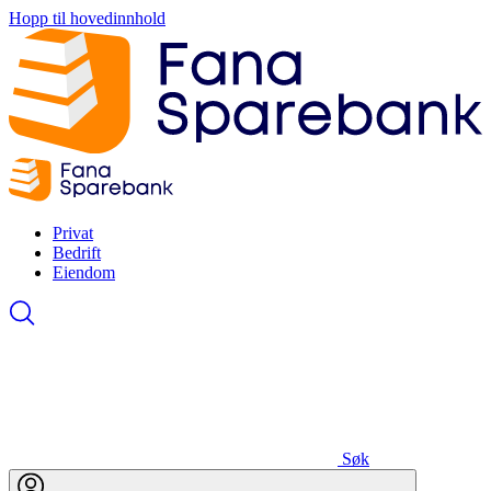
Hopp til hovedinnhold
Privat
Bedrift
Eiendom
Søk