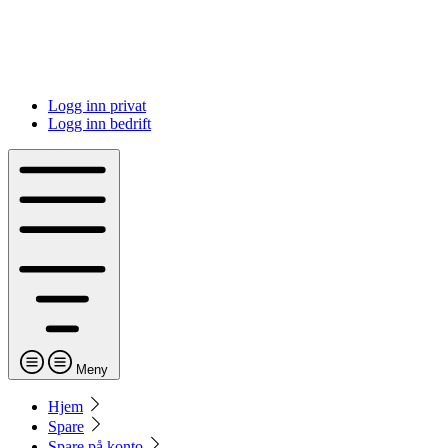
Logg inn privat
Logg inn bedrift
Meny
Hjem
Spare
Spare på konto